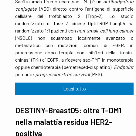
Sacituzumab tirumotecan (sac-TMT) è un
antibody-drug
conjugate
(ADC) diretto contro l’antigene di superficie
cellulare del trofoblasto 2 (Trop-2). Lo studio
randomizzato di fase 3 cinese OptiTROP-Lung04 ha
randomizzato 1:1 pazienti con
non-small-cell lung cancer
(NSCLC) non squamoso localmente avanzato o
metastatico con mutazioni comuni di EGFR, in
progressione dopo terapia con inibitori della tirosin-
chinasi (TKI) di EGFR, a ricevere sac-TMT in monoterapia
oppure chemioterapia (pemetrexed-cisplatino).
Endpoint
primario:
progression-free survival
(PFS).
Leggi tutto
DESTINY-Breast05: oltre T-DM1
nella malattia residua HER2-
positiva