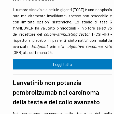
Il tumore sinoviale a cellule giganti (TGCT) è una neoplasia
rara ma altamente invalidante, spesso non resecabile e
con limitate opzioni sistemiche. Lo studio di fase 3
MANEUVER ha valutato pimicotinib - inibitore selettivo
del recettore del
colony-stimulating factor
1 (CSF-1R) -
rispetto a placebo in pazienti sintomatici con malattia
avanzata.
Endpoint
primario:
objective response rate
(ORR) alla settimana 25.
Leggi tutto
Lenvatinib non potenzia
pembrolizumab nel carcinoma
della testa e del collo avanzato
Nel carcinoma squamoso della testa e del collo